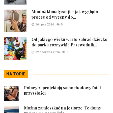
Montaż klimatyzacji – jak wygląda
proces od wyceny do...
16 lipca 2026
0
Od jakiego wieku warto zabrać dziecko
do parku rozrywki? Przewodnik...
22 czerwca 2026
0
NA TOPIE
Polacy zaprojektują samochodowy fotel
przyszłości
Można zamieszkać na jeziorze. Te domy