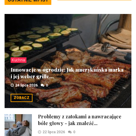
Kuchnia
Innowacje w ogrodzie: Jak amerykańska marka
i jej weber grille...
24 lipca 2026
0
ZOBACZ
Problemy z zatokami a nawracające
bóle głowy - jak znaleźć...
22 lipca 2026
0