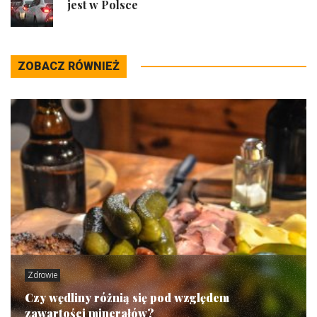
jest w Polsce
ZOBACZ RÓWNIEŻ
Zdrowie
Czy wędliny różnią się pod względem
zawartości minerałów?