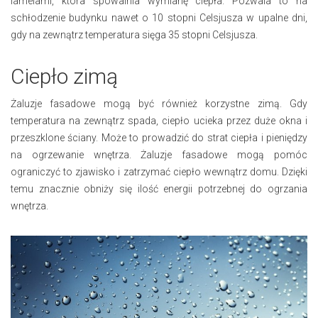
lamelami, która spowalnia wymianę ciepła. Pozwala to na
schłodzenie budynku nawet o 10 stopni Celsjusza w upalne dni,
gdy na zewnątrz temperatura sięga 35 stopni Celsjusza.
Ciepło zimą
Żaluzje fasadowe mogą być również korzystne zimą. Gdy
temperatura na zewnątrz spada, ciepło ucieka przez duże okna i
przeszklone ściany. Może to prowadzić do strat ciepła i pieniędzy
na ogrzewanie wnętrza. Żaluzje fasadowe mogą pomóc
ograniczyć to zjawisko i zatrzymać ciepło wewnątrz domu. Dzięki
temu znacznie obniży się ilość energii potrzebnej do ogrzania
wnętrza.