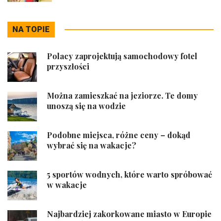
NA TOPIE
Polacy zaprojektują samochodowy fotel
przyszłości
Można zamieszkać na jeziorze. Te domy
unoszą się na wodzie
Podobne miejsca, różne ceny – dokąd
wybrać się na wakacje?
5 sportów wodnych, które warto spróbować
w wakacje
Najbardziej zakorkowane miasto w Europie