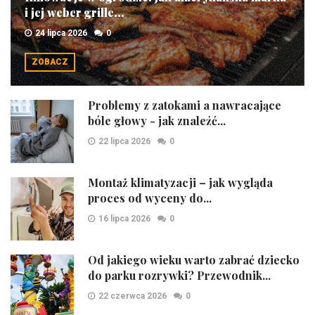
i jej weber grille...
24 lipca 2026
0
ZOBACZ
Problemy z zatokami a nawracające
bóle głowy - jak znaleźć...
22 lipca 2026
0
Montaż klimatyzacji – jak wygląda
proces od wyceny do...
16 lipca 2026
0
Od jakiego wieku warto zabrać dziecko
do parku rozrywki? Przewodnik...
22 czerwca 2026
0