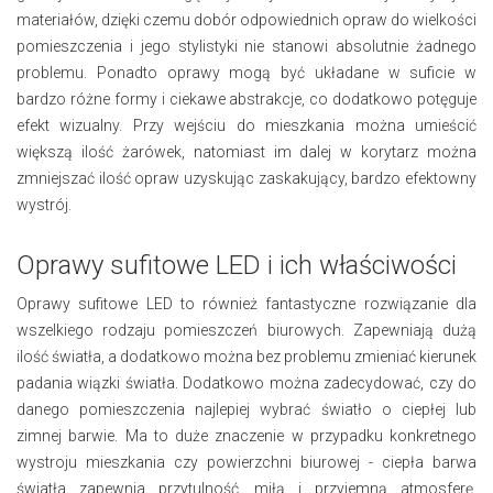
materiałów, dzięki czemu dobór odpowiednich opraw do wielkości
pomieszczenia i jego stylistyki nie stanowi absolutnie żadnego
problemu. Ponadto oprawy mogą być układane w suficie w
bardzo różne formy i ciekawe abstrakcje, co dodatkowo potęguje
efekt wizualny. Przy wejściu do mieszkania można umieścić
większą ilość żarówek, natomiast im dalej w korytarz można
zmniejszać ilość opraw uzyskując zaskakujący, bardzo efektowny
wystrój.
Oprawy sufitowe LED i ich właściwości
Oprawy sufitowe LED to również fantastyczne rozwiązanie dla
wszelkiego rodzaju pomieszczeń biurowych. Zapewniają dużą
ilość światła, a dodatkowo można bez problemu zmieniać kierunek
padania wiązki światła. Dodatkowo można zadecydować, czy do
danego pomieszczenia najlepiej wybrać światło o ciepłej lub
zimnej barwie. Ma to duże znaczenie w przypadku konkretnego
wystroju mieszkania czy powierzchni biurowej - ciepła barwa
światła zapewnia przytulność, miłą i przyjemną atmosferę,