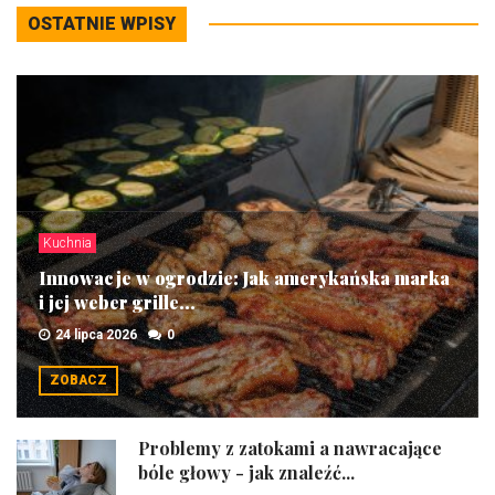
OSTATNIE WPISY
Kuchnia
Innowacje w ogrodzie: Jak amerykańska marka
i jej weber grille...
24 lipca 2026
0
ZOBACZ
Problemy z zatokami a nawracające
bóle głowy - jak znaleźć...