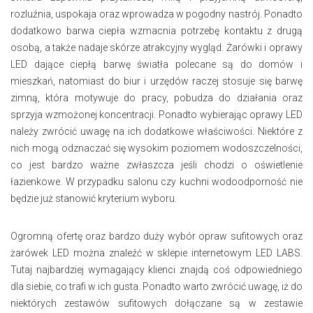
rozluźnia, uspokaja oraz wprowadza w pogodny nastrój. Ponadto
dodatkowo barwa ciepła wzmacnia potrzebę kontaktu z drugą
osobą, a także nadaje skórze atrakcyjny wygląd. Żarówki i oprawy
LED dające ciepłą barwę światła polecane są do domów i
mieszkań, natomiast do biur i urzędów raczej stosuje się barwę
zimną, która motywuje do pracy, pobudza do działania oraz
sprzyja wzmożonej koncentracji. Ponadto wybierając oprawy LED
należy zwrócić uwagę na ich dodatkowe właściwości. Niektóre z
nich mogą odznaczać się wysokim poziomem wodoszczelności,
co jest bardzo ważne zwłaszcza jeśli chodzi o oświetlenie
łazienkowe. W przypadku salonu czy kuchni wodoodporność nie
będzie już stanowić kryterium wyboru.
Ogromną ofertę oraz bardzo duży wybór opraw sufitowych oraz
żarówek LED można znaleźć w sklepie internetowym LED LABS.
Tutaj najbardziej wymagający klienci znajdą coś odpowiedniego
dla siebie, co trafi w ich gusta. Ponadto warto zwrócić uwagę, iż do
niektórych zestawów sufitowych dołączane są w zestawie