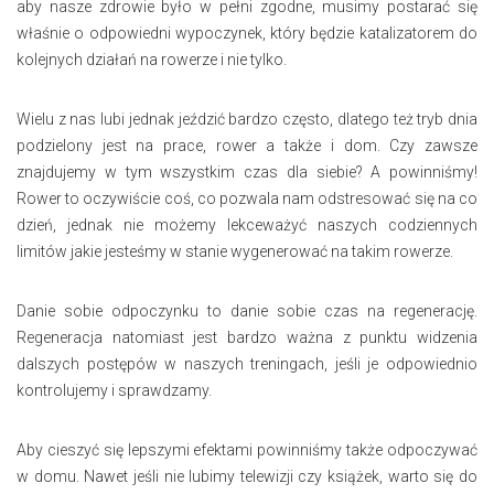
aby nasze zdrowie było w pełni zgodne, musimy postarać się
właśnie o odpowiedni wypoczynek, który będzie katalizatorem do
kolejnych działań na rowerze i nie tylko.
Wielu z nas lubi jednak jeździć bardzo często, dlatego też tryb dnia
podzielony jest na prace, rower a także i dom. Czy zawsze
znajdujemy w tym wszystkim czas dla siebie? A powinniśmy!
Rower to oczywiście coś, co pozwala nam odstresować się na co
dzień, jednak nie możemy lekceważyć naszych codziennych
limitów jakie jesteśmy w stanie wygenerować na takim rowerze.
Danie sobie odpoczynku to danie sobie czas na regenerację.
Regeneracja natomiast jest bardzo ważna z punktu widzenia
dalszych postępów w naszych treningach, jeśli je odpowiednio
kontrolujemy i sprawdzamy.
Aby cieszyć się lepszymi efektami powinniśmy także odpoczywać
w domu. Nawet jeśli nie lubimy telewizji czy książek, warto się do