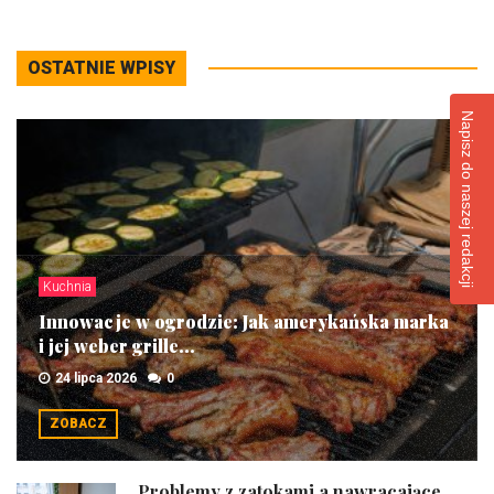
OSTATNIE WPISY
Napisz do naszej redakcji
Kuchnia
Innowacje w ogrodzie: Jak amerykańska marka
i jej weber grille...
24 lipca 2026
0
ZOBACZ
Problemy z zatokami a nawracające