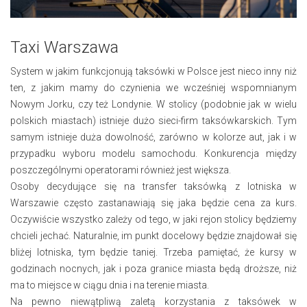
Taxi Warszawa
System w jakim funkcjonują taksówki w Polsce jest nieco inny niż
ten, z jakim mamy do czynienia we wcześniej wspomnianym
Nowym Jorku, czy też Londynie. W stolicy (podobnie jak w wielu
polskich miastach) istnieje dużo sieci-firm taksówkarskich. Tym
samym istnieje duża dowolność, zarówno w kolorze aut, jak i w
przypadku wyboru modelu samochodu. Konkurencja między
poszczególnymi operatorami również jest większa.
Osoby decydujące się na transfer taksówką z lotniska w
Warszawie często zastanawiają się jaka będzie cena za kurs.
Oczywiście wszystko zależy od tego, w jaki rejon stolicy będziemy
chcieli jechać. Naturalnie, im punkt docelowy będzie znajdował się
bliżej lotniska, tym będzie taniej. Trzeba pamiętać, że kursy w
godzinach nocnych, jak i poza granice miasta będą droższe, niż
ma to miejsce w ciągu dnia i na terenie miasta.
Na pewno niewątpliwą zaletą korzystania z taksówek w