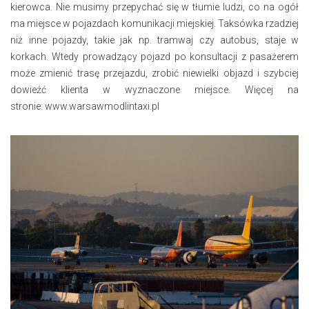
kierowca. Nie musimy przepychać się w tłumie ludzi, co na ogół
ma miejsce w pojazdach komunikacji miejskiej. Taksówka rzadziej
niż inne pojazdy, takie jak np. tramwaj czy autobus, staje w
korkach. Wtedy prowadzący pojazd po konsultacji z pasażerem
może zmienić trasę przejazdu, zrobić niewielki objazd i szybciej
dowieźć klienta w wyznaczone miejsce. Więcej na
stronie:
www.warsawmodlintaxi.pl