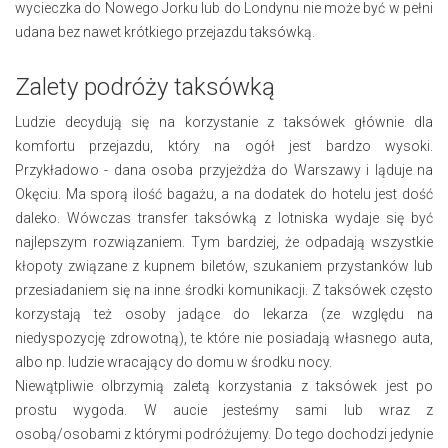
wycieczka do Nowego Jorku lub do Londynu nie może być w pełni
udana bez nawet krótkiego przejazdu taksówką.
Zalety podróży taksówką
Ludzie decydują się na korzystanie z taksówek głównie dla
komfortu przejazdu, który na ogół jest bardzo wysoki.
Przykładowo - dana osoba przyjeżdża do Warszawy i ląduje na
Okęciu. Ma sporą ilość bagażu, a na dodatek do hotelu jest dość
daleko. Wówczas transfer taksówką z lotniska wydaje się być
najlepszym rozwiązaniem. Tym bardziej, że odpadają wszystkie
kłopoty związane z kupnem biletów, szukaniem przystanków lub
przesiadaniem się na inne środki komunikacji. Z taksówek często
korzystają też osoby jadące do lekarza (ze względu na
niedyspozycję zdrowotną), te które nie posiadają własnego auta,
albo np. ludzie wracający do domu w środku nocy.
Niewątpliwie olbrzymią zaletą korzystania z taksówek jest po
prostu wygoda. W aucie jesteśmy sami lub wraz z
osobą/osobami z którymi podróżujemy. Do tego dochodzi jedynie