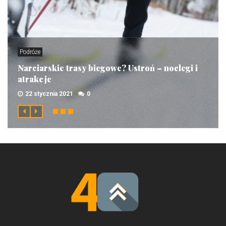
Podróże
Narciarskie trasy biegowe? Ustroń – noclegi i
atrakcje
22 stycznia 2021
0