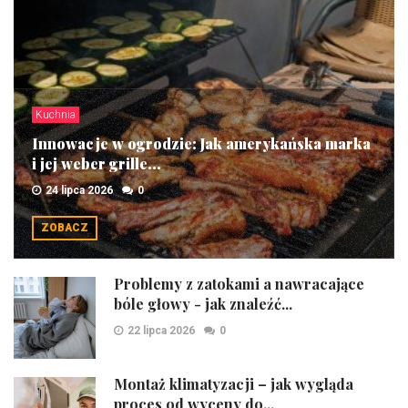
Kuchnia
Innowacje w ogrodzie: Jak amerykańska marka
i jej weber grille...
24 lipca 2026
0
ZOBACZ
Problemy z zatokami a nawracające
bóle głowy - jak znaleźć...
22 lipca 2026
0
Montaż klimatyzacji – jak wygląda
proces od wyceny do...