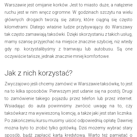
Warszawie jest omijanie korków. Jest to miasto duże, a natężenie
ruchu jest w nim wręcz ogromne. W godzinach szczytu na wielu
głównych drogach tworzą się zatory, które ciągną się często
kilometrami. Dlatego właśnie ludzie przybywający do Warszawy
tak często zamawiają taksówki. Dzięki skorzystaniu z takich usług,
mamy szansę przyjechać na miejsce znacznie szybciej, niż wtedy
gdy np. korzystalibyśmy z tramwaju lub autobusu. Są one
oczywiście tańsze, jednak znacznie mniej komfortowe.
Jak z nich korzystać?
Zwyczajowo jeśli chcemy zamówić w Warszawie taksówkę, to jest
na to kilka sposobów. Pierwszym jest udanie się na postój. Drugi
to zamówienie takiego pojazdu przez telefon lub przez internet.
Wsiadając do auta powinniśmy zwrócić uwagę na to, czy
taksówkarz ma wywieszoną licencję, a także jaki jest stan licznika.
Po zakończeniu kursu musimy uiścić odpowiednią opłatę. Dawniej
można było to zrobić tylko gotówką. Dziś możemy wybrać stary
sposób, bądź zapłacić kartą kredytową. Warto też pamiętać o