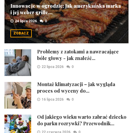
Innowacje w ogrodzie: Jak amerykańska marka
i jej weber grille...
24 lipca 2026
0
ZOBACZ
Problemy z zatokami a nawracające
bóle głowy - jak znaleźć...
22 lipca 2026
0
Montaż klimatyzacji – jak wygląda
proces od wyceny do...
16 lipca 2026
0
Od jakiego wieku warto zabrać dziecko
do parku rozrywki? Przewodnik...
22 czerwca 2026
0