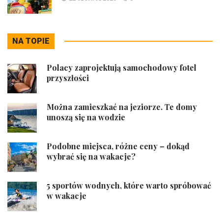
NA TOPIE
Polacy zaprojektują samochodowy fotel
przyszłości
Można zamieszkać na jeziorze. Te domy
unoszą się na wodzie
Podobne miejsca, różne ceny – dokąd
wybrać się na wakacje?
5 sportów wodnych, które warto spróbować
w wakacje