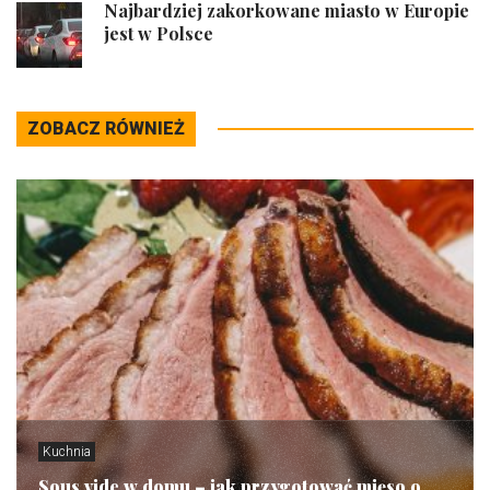
Najbardziej zakorkowane miasto w Europie
jest w Polsce
ZOBACZ RÓWNIEŻ
Kuchnia
Sous vide w domu – jak przygotować mięso o