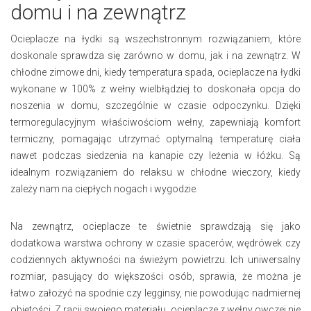
domu i na zewnątrz
Ocieplacze na łydki są wszechstronnym rozwiązaniem, które
doskonale sprawdza się zarówno w domu, jak i na zewnątrz. W
chłodne zimowe dni, kiedy temperatura spada, ocieplacze na łydki
wykonane w 100% z wełny wielbłądziej to doskonała opcja do
noszenia w domu, szczególnie w czasie odpoczynku. Dzięki
termoregulacyjnym właściwościom wełny, zapewniają komfort
termiczny, pomagając utrzymać optymalną temperaturę ciała
nawet podczas siedzenia na kanapie czy leżenia w łóżku. Są
idealnym rozwiązaniem do relaksu w chłodne wieczory, kiedy
zależy nam na ciepłych nogach i wygodzie.
Na zewnątrz, ocieplacze te świetnie sprawdzają się jako
dodatkowa warstwa ochrony w czasie spacerów, wędrówek czy
codziennych aktywności na świeżym powietrzu. Ich uniwersalny
rozmiar, pasujący do większości osób, sprawia, że można je
łatwo założyć na spodnie czy legginsy, nie powodując nadmiernej
objętości. Z racji swojego materiału, ocieplacze z wełny owczej nie