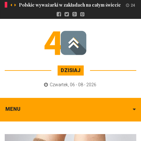
Polskie wyważarki w zakładach na całym świecie
24 ma
DZISIAJ
Czwartek
,
06 - 08 - 2026
MENU