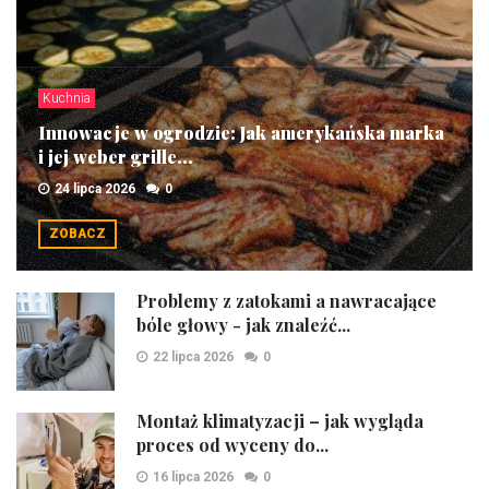
Kuchnia
Innowacje w ogrodzie: Jak amerykańska marka
i jej weber grille...
24 lipca 2026
0
ZOBACZ
Problemy z zatokami a nawracające
bóle głowy - jak znaleźć...
22 lipca 2026
0
Montaż klimatyzacji – jak wygląda
proces od wyceny do...
16 lipca 2026
0