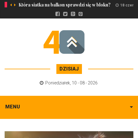
Która siatka na balkon sprawdzi się w bloku?
18 czerw
DZISIAJ
Poniedziałek
,
10 - 08 - 2026
MENU