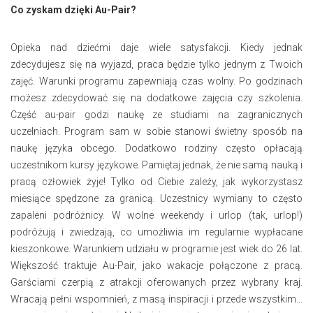
Co zyskam dzięki Au-Pair?
Opieka nad dziećmi daje wiele satysfakcji. Kiedy jednak
zdecydujesz się na wyjazd, praca będzie tylko jednym z Twoich
zajęć. Warunki programu zapewniają czas wolny. Po godzinach
możesz zdecydować się na dodatkowe zajęcia czy szkolenia.
Część au-pair godzi naukę ze studiami na zagranicznych
uczelniach. Program sam w sobie stanowi świetny sposób na
naukę języka obcego. Dodatkowo rodziny często opłacają
uczestnikom kursy językowe. Pamiętaj jednak, że nie samą nauką i
pracą człowiek żyje! Tylko od Ciebie zależy, jak wykorzystasz
miesiące spędzone za granicą. Uczestnicy wymiany to często
zapaleni podróżnicy. W wolne weekendy i urlop (tak, urlop!)
podróżują i zwiedzają, co umożliwia im regularnie wypłacane
kieszonkowe. Warunkiem udziału w programie jest wiek do 26 lat.
Większość traktuje Au-Pair, jako wakacje połączone z pracą.
Garściami czerpią z atrakcji oferowanych przez wybrany kraj.
Wracają pełni wspomnień, z masą inspiracji i przede wszystkim...