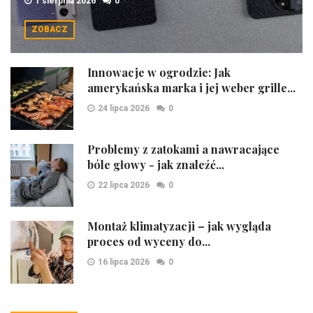
1 sierpnia 2026
0
ZOBACZ
Innowacje w ogrodzie: Jak
amerykańska marka i jej weber grille...
24 lipca 2026
0
Problemy z zatokami a nawracające
bóle głowy - jak znaleźć...
22 lipca 2026
0
Montaż klimatyzacji – jak wygląda
proces od wyceny do...
16 lipca 2026
0