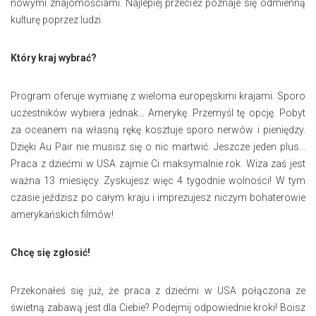
nowymi znajomościami. Najlepiej przecież poznaje się odmienną
kulturę poprzez ludzi.
Który kraj wybrać?
Program oferuje wymianę z wieloma europejskimi krajami. Sporo
uczestników wybiera jednak… Amerykę. Przemyśl tę opcję. Pobyt
za oceanem na własną rękę kosztuje sporo nerwów i pieniędzy.
Dzięki Au Pair nie musisz się o nic martwić. Jeszcze jeden plus...
Praca z dziećmi w USA zajmie Ci maksymalnie rok. Wiza zaś jest
ważna 13 miesięcy. Zyskujesz więc 4 tygodnie wolności! W tym
czasie jeździsz po całym kraju i imprezujesz niczym bohaterowie
amerykańskich filmów!
Chcę się zgłosić!
Przekonałeś się już, że praca z dziećmi w USA połączona ze
świetną zabawą jest dla Ciebie? Podejmij odpowiednie kroki! Boisz